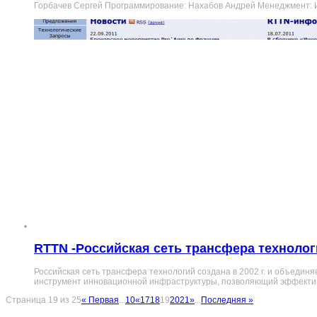
Горбачев Сергей Программирование: Нахабов Андрей Менеджмент: И
RTTN -Российская сеть трансфера технолог
Российская сеть трансфера технологий создана в 2002 г. и объедин
инструмент инновационной инфраструктуры, позволяющий эффектив
Страница 19 из 25
« Первая
...
10
«
17
18
19
20
21
»
...
Последняя »